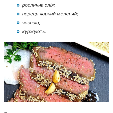
рослинна олія;
перець чорний мелений;
чесною;
куржують.