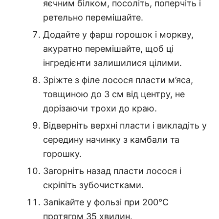
яєчним білком, посоліть, поперчіть і
ретельно перемішайте.
Додайте у фарш горошок і моркву,
акуратно перемішайте, щоб ці
інгредієнти залишилися цілими.
Зріжте з філе лосося пласти м’яса,
товщиною до 3 см від центру, не
дорізаючи трохи до краю.
Відверніть верхні пласти і викладіть у
середину начинку з камбали та
горошку.
Загорніть назад пласти лосося і
скріпіть зубочистками.
Запікайте у фользі при 200℃
протягом 35 хвилин.