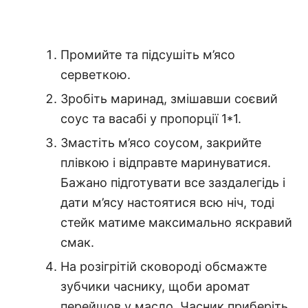
Промийте та підсушіть м’ясо
серветкою.
Зробіть маринад, змішавши соєвий
соус та васабі у пропорції 1*1.
Змастіть м’ясо соусом, закрийте
плівкою і відправте маринуватися.
Бажано підготувати все заздалегідь і
дати м’ясу настоятися всю ніч, тоді
стейк матиме максимально яскравий
смак.
На розігрітій сковороді обсмажте
зубчики часнику, щоби аромат
перейшов у масло. Часник приберіть,