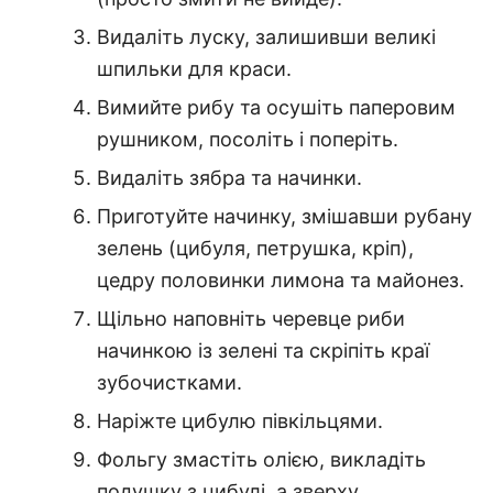
Видаліть луску, залишивши великі
шпильки для краси.
Вимийте рибу та осушіть паперовим
рушником, посоліть і поперіть.
Видаліть зябра та начинки.
Приготуйте начинку, змішавши рубану
зелень (цибуля, петрушка, кріп),
цедру половинки лимона та майонез.
Щільно наповніть черевце риби
начинкою із зелені та скріпіть краї
зубочистками.
Наріжте цибулю півкільцями.
Фольгу змастіть олією, викладіть
подушку з цибулі, а зверху