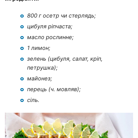
800 г осетр чи стерлядь;
цибуля ріпчаста;
масло рослинне;
1 лимон;
зелень (цибуля, салат, кріп,
петрушка);
майонез;
перець (ч. мовляв);
сіль.