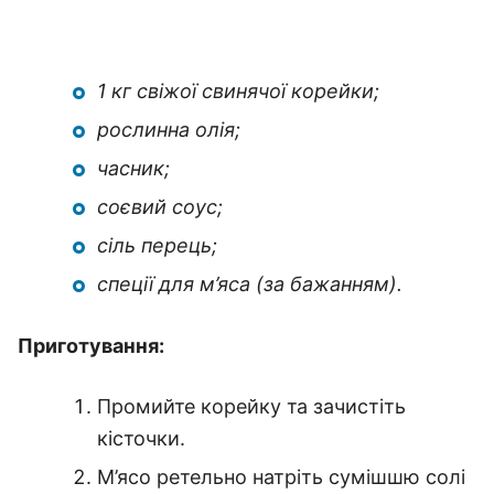
1 кг свіжої свинячої корейки;
рослинна олія;
часник;
соєвий соус;
сіль перець;
спеції для м’яса (за бажанням).
Приготування:
Промийте корейку та зачистіть
кісточки.
М’ясо ретельно натріть сумішшю солі