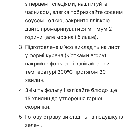
з перцем і спеціями, нашпигуйте
часником, злегка побризкайте соєвим
соусом і олією, закрийте плівкою і
дайте промаринуватися мінімум 2
години (але можна і більше).
Підготовлене м’ясо викладіть на лист
у формі куреня (кістками вгору),
накрийте фольгою і запікайте при
температурі 200ºС протягом 20
хвилин.
Зніміть фольгу і запікайте блюдо ще
15 хвилин до утворення гарної
скоринки.
Готову страву викладіть на подушку із
зелені.