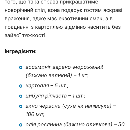
того, що така страва прикрашатиме
новорічний стіл, вона подарує гостям яскраві
враження, адже має екзотичний смак, а в
поєднанні з картоплею відмінно наситить без
зайвої тяжкості.
Інгредієнти:
восьминіг варено-морожений
(бажано великий) – 1 кг;
картопля – 5 шт.;
цибуля ріпчаста – 1 шт.;
вино червоне (сухе чи напівсухе) –
100 мл;
олія рослинна (бажано оливкова) – 50