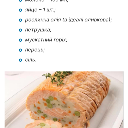
яйце – 1 шт.;
рослинна олія (в ідеалі оливкова);
петрушка;
мускатний горіх;
перець;
сіль.