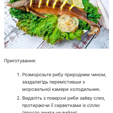
Приготування:
Розморозьте рибу природним чином,
заздалегідь перемістивши з
морозильної камери холодильник.
Видаліть з поверхні риби зайву слиз,
протираючи її серветками із сіллю
(просто змити не вийде).