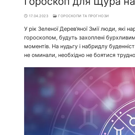
Гороскоп для Щура на
17.04.2023
ГОРОСКОПИ ТА ПРОГНОЗИ
У рік Зеленої Дерев’яної Змії люди, які
гороскопом, будуть захоплені бурхливим 
моментів. На нудьгу і набридлу буденніст
не оминали, необхідно не боятися труднощ