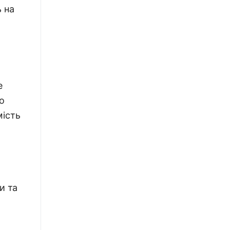
 на
е
о
мість
и та