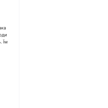
ака
люди
. Їм