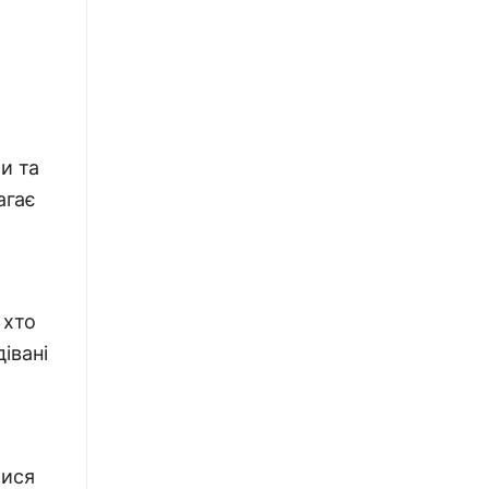
и та
агає
 хто
івані
тися