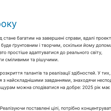
року
д стане багатим на завершені справи, вдалі проект
ін буде ґрунтовним і творчим, оскільки йому допом
ато простіше адаптуватися до реального світу,
ати сміливими та рішучими.
зкриття талантів та реалізації здібностей. У тих,
ся з найскладнішими завданнями, знаходячи неспод
 щурам можна сподіватися на добре: 2025 рік має
Реалізуючи поставлені цілі, потрібно концентрува