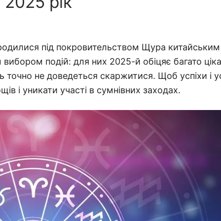
 2025 рік
 народилися під покровительством Щура китайським
вибором подій: для них 2025-й обіцяє багато цік
ь точно не доведеться скаржитися. Щоб успіхи і у
ів і уникати участі в сумнівних заходах.