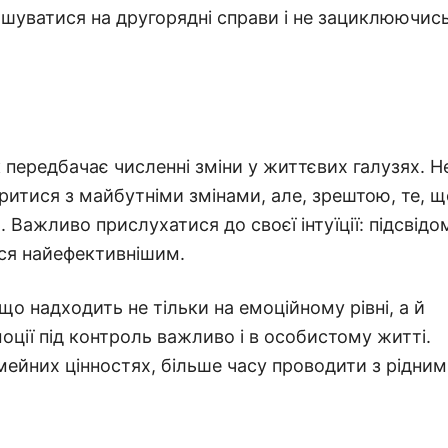
ошуватися на другорядні справи і не зациклюючись
 передбачає численні зміни у життєвих галузях. Н
итися з майбутніми змінами, але, зрештою, те, щ
 Важливо прислухатися до своєї інтуїції: підсвідо
ься найефективнішим.
о надходить не тільки на емоційному рівні, а й
моції під контроль важливо і в особистому житті.
мейних цінностях, більше часу проводити з рідним