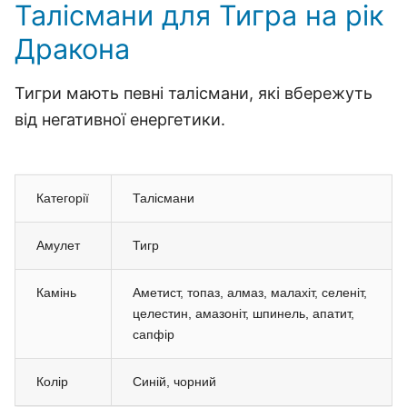
Талісмани для Тигра на рік
Дракона
Тигри мають певні талісмани, які вбережуть
від негативної енергетики.
Категорії
Талісмани
Амулет
Тигр
Камінь
Аметист, топаз, алмаз, малахіт, селеніт,
целестин, амазоніт, шпинель, апатит,
сапфір
Колір
Синій, чорний