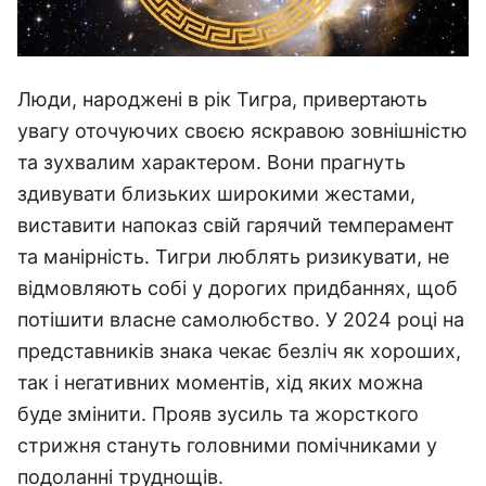
Люди, народжені в рік Тигра, привертають
увагу оточуючих своєю яскравою зовнішністю
та зухвалим характером. Вони прагнуть
здивувати близьких широкими жестами,
виставити напоказ свій гарячий темперамент
та манірність. Тигри люблять ризикувати, не
відмовляють собі у дорогих придбаннях, щоб
потішити власне самолюбство. У 2024 році на
представників знака чекає безліч як хороших,
так і негативних моментів, хід яких можна
буде змінити. Прояв зусиль та жорсткого
стрижня стануть головними помічниками у
подоланні труднощів.