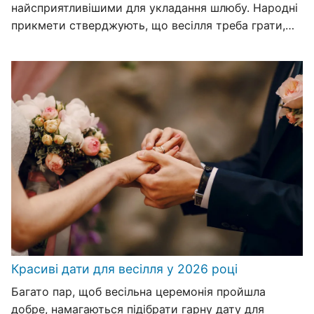
найсприятливішими для укладання шлюбу. Народні
прикмети стверджують, що весілля треба грати,…
Красиві дати для весілля у 2026 році
Багато пар, щоб весільна церемонія пройшла
добре, намагаються підібрати гарну дату для