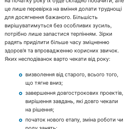
на початку року їх буде складно побачити, але
це лише перевірка на вміння долати труднощі
для досягнення бажаного. Більшість
вирішуватимуться без особливих зусиль,
потрібно лише запастися терпінням. Зірки
радять приділити більше часу зміцненню
здоров’я та впровадженню корисних звичок.
Яких несподіванок варто чекати від року:
визволення від старого, всього того,
що тягне вниз;
завершення довгострокових проектів,
вирішення завдань, які довго чекали
на рішення;
початок нового етапу, зміна роботи чи
роду занять;