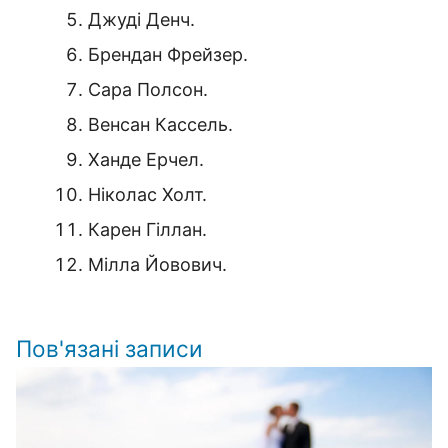
Джуді Денч.
Брендан Фрейзер.
Сара Полсон.
Венсан Кассель.
Ханде Ерчел.
Ніколас Холт.
Карен Гіллан.
Мілла Йовович.
Пов'язані записи