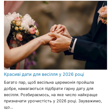
Красиві дати для весілля у 2026 році
Багато пар, щоб весільна церемонія пройшла
добре, намагаються підібрати гарну дату для
весілля. Розбираємось, на яке число найкраще
призначати урочистість у 2026 році. Зауважимо,
що…