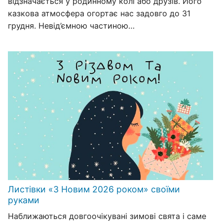
відзначається у родинному колі або друзів. Його
казкова атмосфера огортає нас задовго до 31
грудня. Невід’ємною частиною…
Листівки «З Новим 2026 роком» своїми
руками
Наближаються довгоочікувані зимові свята і саме