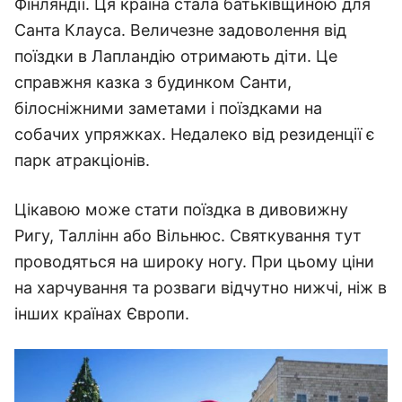
Фінляндії. Ця країна стала батьківщиною для
Санта Клауса. Величезне задоволення від
поїздки в Лапландію отримають діти. Це
справжня казка з будинком Санти,
білосніжними заметами і поїздками на
собачих упряжках. Недалеко від резиденції є
парк атракціонів.
Цікавою може стати поїздка в дивовижну
Ригу, Таллінн або Вільнюс. Святкування тут
проводяться на широку ногу. При цьому ціни
на харчування та розваги відчутно нижчі, ніж в
інших країнах Європи.