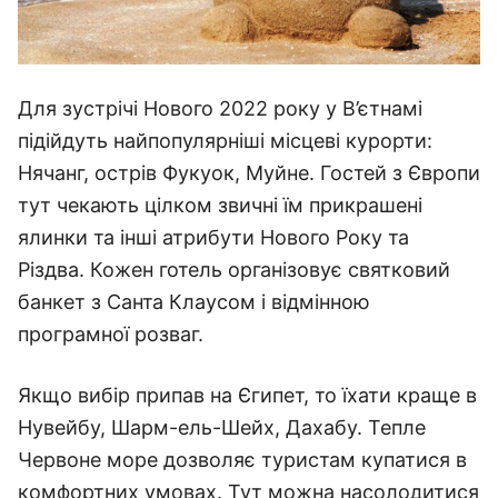
Для зустрічі Нового 2022 року у В’єтнамі
підійдуть найпопулярніші місцеві курорти:
Нячанг, острів Фукуок, Муйне. Гостей з Європи
тут чекають цілком звичні їм прикрашені
ялинки та інші атрибути Нового Року та
Різдва. Кожен готель організовує святковий
банкет з Санта Клаусом і відмінною
програмної розваг.
Якщо вибір припав на Єгипет, то їхати краще в
Нувейбу, Шарм-ель-Шейх, Дахабу. Тепле
Червоне море дозволяє туристам купатися в
комфортних умовах. Тут можна насолодитися