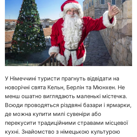
У Німеччині туристи прагнуть відвідати на
новорічні свята Кельн, Берлін та Мюнхен. Не
менш ошатно виглядають маленькі містечка.
Всюди проводяться різдвяні базари і ярмарки,
де можна купити милі сувеніри або
перекусити традиційними стравами місцевої
кухні. Знайомство з німецькою культурою