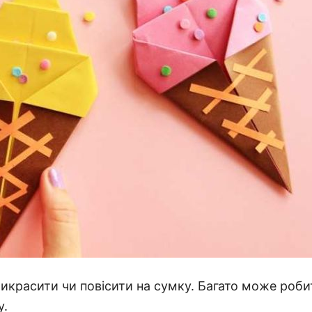
рикрасити чи повісити на сумку.
Багато може роби
у.