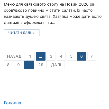
Меню для святкового столу на Новий 2026 рік
обов’язково повинно містити салати. Їх часто
називають душею свята. Хазяйка може дати волю
фантазії в оформленні та…
ЧИТАТИ ДАЛІ →
Пагінація
НАЗАД
1
…
3
4
5
6
7
записів
8
9
…
29
ДАЛІ
Головна