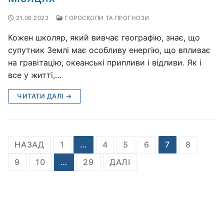
21.06.2023
ГОРОСКОПИ ТА ПРОГНОЗИ
Кожен школяр, який вивчає географію, знає, що
супутник Землі має особливу енергію, що впливає
на гравітацію, океанські припливи і відливи. Як і
все у житті,…
ЧИТАТИ ДАЛІ →
Пагінація
НАЗАД
1
…
4
5
6
7
8
записів
9
10
…
29
ДАЛІ