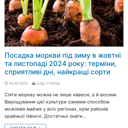
Посадка моркви під зиму в жовтні
та листопаді 2024 року: терміни,
сприятливі дні, найкращі сорти
05.10.2023
САД І ГОРОД
Сіяти моркву можна не лише навесні, а й восени.
Вирощування цієї культури озимим способом
можливе майже у всіх регіонах, крім районів
крайньої півночі. Достатньо знати…
ЧИТАТИ ДАЛІ →