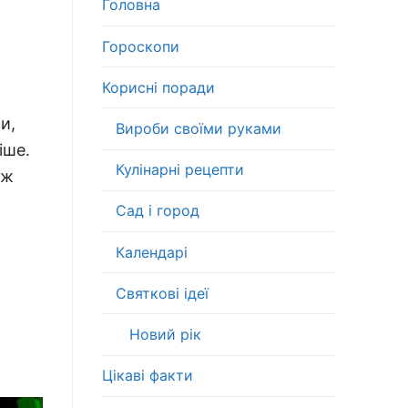
Головна
Гороскопи
Корисні поради
и,
Вироби своїми руками
іше.
Кулінарні рецепти
ож
Сад і город
Календарі
Святкові ідеї
Новий рік
Цікаві факти