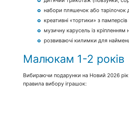
дитячий трикотаж (повзунки, сор
набори пляшечок або тарілочок 
креативні «тортики» з памперсів
музичну карусель із кріпленням 
розвиваючі килимки для наймен
Малюкам 1-2 років
Вибираючи подарунки на Новий 2026 рік д
правила вибору іграшок: