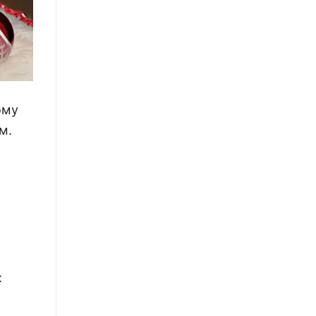
ому
м.
: