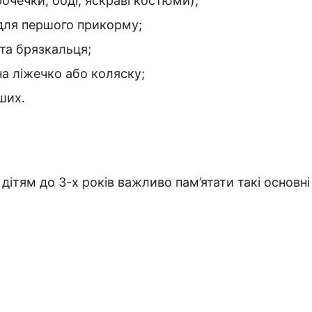
очечки, боді, яскраві костюми);
для першого прикорму;
 та брязкальця;
на ліжечко або коляску;
ших.
ітям до 3-х років важливо пам’ятати такі основні