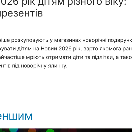
26 рік дітям різного віку:
презентів
іше розкуповують у магазинах новорічні подарунк
вати дітям на Новий 2026 рік, варто якомога ран
айчастіше мріють отримати діти та підлітки, а так
тів під новорічну ялинку.
еншим