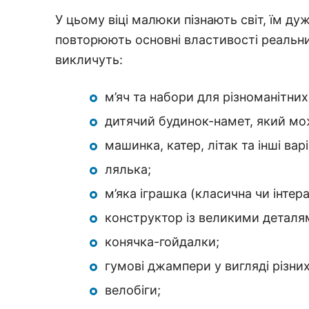
У цьому віці малюки пізнають світ, їм ду
повторюють основні властивості реальни
викличуть:
м’яч та набори для різноманітни
дитячий будинок-намет, який мож
машинка, катер, літак та інші варі
лялька;
м’яка іграшка (класична чи інтер
конструктор із великими деталя
конячка-гойдалки;
гумові джампери у вигляді різних 
велобіги;