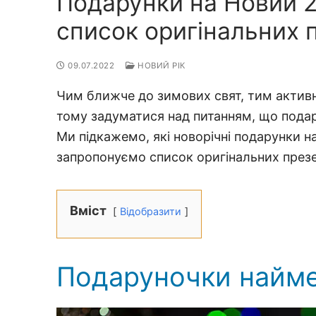
Подарунки на Новий 20
список оригінальних 
09.07.2022
НОВИЙ РІК
Чим ближче до зимових свят, тим активн
тому задуматися над питанням, що подару
Ми підкажемо, які новорічні подарунки н
запропонуємо список оригінальних презен
Вміст
Відобразити
Подаруночки найм