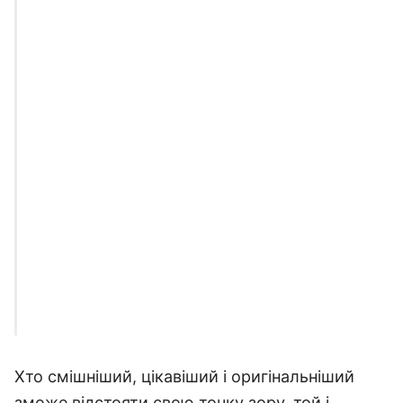
Хто смішніший, цікавіший і оригінальніший
зможе відстояти свою точку зору, той і