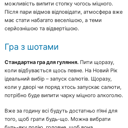
можливість випити стопку чогось міцного.
Після пари відмов відповідати, атмосфера вже
має стати набагато веселішою, а теми
серйознішою та відвертішою.
Гра з шотами
Стандартна гра для гуляння.
Пити щоразу,
коли відбувається щось певне. На Новий Рік
ідеальний вибір – запуск салютів. Щоразу,
коли у дворі чи поряд хтось запускає салюти,
потрібно буде випити чарку міцного алкоголю.
Вже за годину всі будуть достатньо п’яні для
того, щоб грати будь-що. Можна вибрати
будь-яку подію, головне, щоб вона