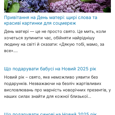
Привітання на День матері: щирі слова та
красиві картинки для соцмереж
День матері — це не просто свято. Це мить, коли
хочеться зупинити час, обійняти найріднішу
людину на світі й сказати: «Дякую тобі, мамо, за
все».…
Що подарувати бабусі на Новий 2025 рік
Новий рік – свято, яке неможливо уявити без
подарунків. Незважаючи на безліч жартівливих
висловлювань про марність новорічних презентів, у
наших силах знайти для кожної близької…
Що подарувати синові на Новий 2025 рік