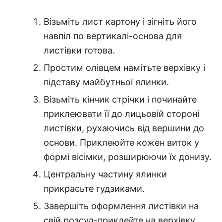
Візьміть лист картону і зігніть його
навпіл по вертикалі-основа для
листівки готова.
Простим олівцем намітьте верхівку і
підставу майбутньої ялинки.
Візьміть кінчик стрічки і починайте
приклеювати її до лицьовій стороні
листівки, рухаючись від вершини до
основи. Приклеюйте кожен виток у
формі вісімки, розширюючи їх донизу.
Центральну частину ялинки
прикрасьте гудзиками.
Завершіть оформлення листівки на
свій розсуд-приклейте на верхівку