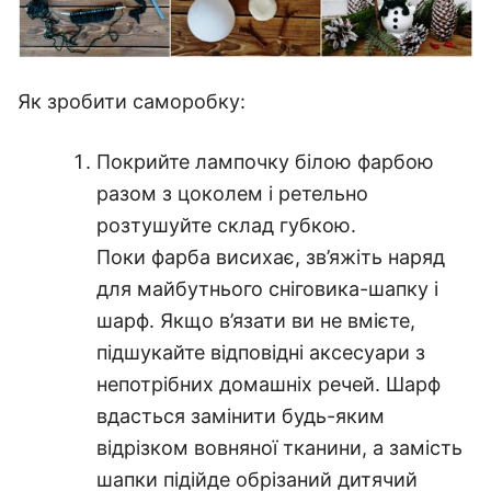
Як зробити саморобку:
Покрийте лампочку білою фарбою
разом з цоколем і ретельно
розтушуйте склад губкою.
Поки фарба висихає, зв’яжіть наряд
для майбутнього сніговика-шапку і
шарф. Якщо в’язати ви не вмієте,
підшукайте відповідні аксесуари з
непотрібних домашніх речей. Шарф
вдасться замінити будь-яким
відрізком вовняної тканини, а замість
шапки підійде обрізаний дитячий