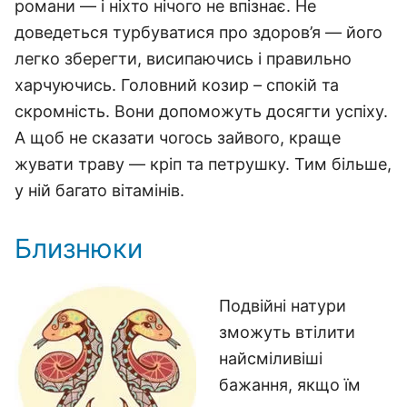
романи — і ніхто нічого не впізнає. Не
доведеться турбуватися про здоров’я — його
легко зберегти, висипаючись і правильно
харчуючись. Головний козир – спокій та
скромність. Вони допоможуть досягти успіху.
А щоб не сказати чогось зайвого, краще
жувати траву — кріп та петрушку. Тим більше,
у ній багато вітамінів.
Близнюки
Подвійні натури
зможуть втілити
найсміливіші
бажання, якщо їм