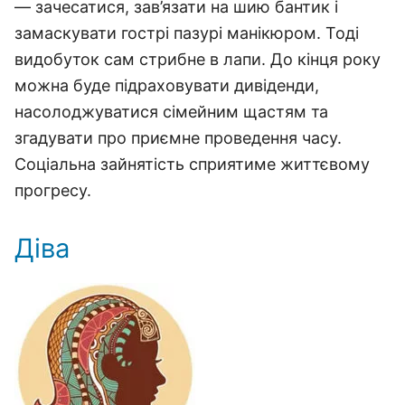
— зачесатися, зав’язати на шию бантик і
замаскувати гострі пазурі манікюром. Тоді
видобуток сам стрибне в лапи. До кінця року
можна буде підраховувати дивіденди,
насолоджуватися сімейним щастям та
згадувати про приємне проведення часу.
Соціальна зайнятість сприятиме життєвому
прогресу.
Діва