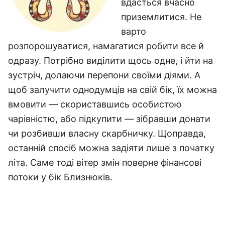
вдасться вчасно
приземлитися. Не
варто
розпорошуватися, намагатися робити все й
одразу. Потрібно виділити щось одне, і йти на
зустріч, долаючи перепони своїми діями. А
щоб залучити однодумців на свій бік, їх можна
вмовити — скориставшись особистою
чарівністю, або підкупити — зібравши донати
чи розбивши власну скарбничку. Щоправда,
останній спосіб можна задіяти лише з початку
літа. Саме тоді вітер змін поверне фінансові
потоки у бік Близнюків.