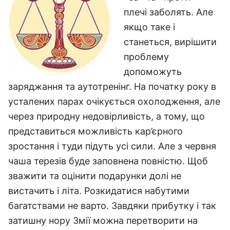
плечі заболять. Але
якщо таке і
станеться, вирішити
проблему
допоможуть
заряджання та аутотренінг. На початку року в
усталених парах очікується охолодження, але
через природну недовірливість, а тому, що
представиться можливість кар’єрного
зростання і туди підуть усі сили. Але з червня
чаша терезів буде заповнена повністю. Щоб
зважити та оцінити подарунки долі не
вистачить і літа. Розкидатися набутими
багатствами не варто. Завдяки прибутку і так
затишну нору Змії можна перетворити на