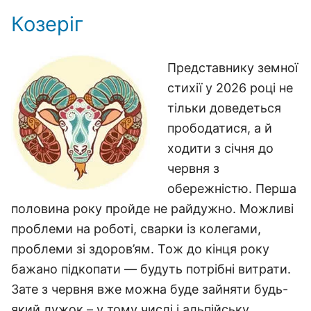
Козеріг
Представнику земної
стихії у 2026 році не
тільки доведеться
прободатися, а й
ходити з січня до
червня з
обережністю. Перша
половина року пройде не райдужно. Можливі
проблеми на роботі, сварки із колегами,
проблеми зі здоров’ям. Тож до кінця року
бажано підкопати — будуть потрібні витрати.
Зате з червня вже можна буде зайняти будь-
який лужок – у тому числі і альпійську,