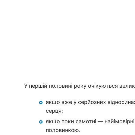
У першій половині року очікуються велик
якщо вже у серйозних відносинах
серця;
якщо поки самотні — найімовірн
половинкою.