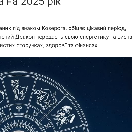
 на 2025 рік
них під знаком Козерога, обіцяє цікавий період,
ений Дракон передасть свою енергетику та визн
бистих стосунках, здоров’ї та фінансах.