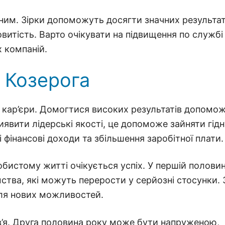
шним. Зірки допоможуть досягти значних результат
итість. Варто очікувати на підвищення по службі
х компаній.
 Козерога
ї кар’єри. Домогтися високих результатів допомо
иявити лідерські якості, це допоможе зайняти гідн
 фінансові доходи та збільшення заробітної плати.
обистому житті очікується успіх. У першій половин
мства, які можуть перерости у серйозні стосунки. 
ля нових можливостей.
в’я. Друга половина року може бути напруженою,