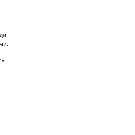
юди
ми.
ть
з