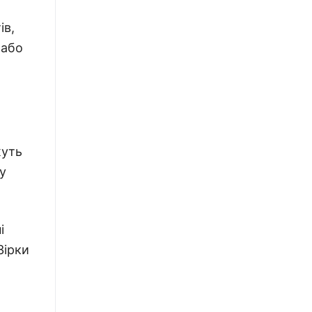
ів,
 або
жуть
у
і
Зірки