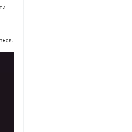
ити
ться.