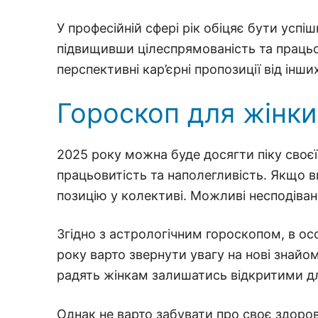
У професійній сфері рік обіцяє бути успі
підвищивши цілеспрямованість та працьов
перспективні кар’єрні пропозиції від інши
Гороскоп для жінки
2025 року можна буде досягти піку своє
працьовитість та наполегливість. Якщо в
позицію у колективі. Можливі несподівані
Згідно з астрологічним гороскопом, в ос
року варто звернути увагу на нові знайо
радять жінкам залишатись відкритими д
Однак не варто забувати про своє здоро