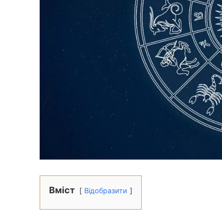
Вміст
Відобразити