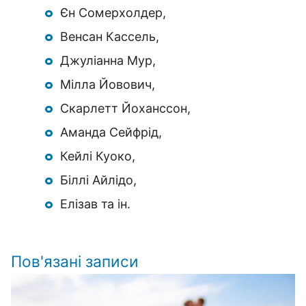
Єн Сомерхолдер,
Венсан Кассель,
Джуліанна Мур,
Мілла Йовович,
Скарлетт Йоханссон,
Аманда Сейфрід,
Кейлі Куоко,
Біллі Айлідо,
Елізав та ін.
Пов'язані записи