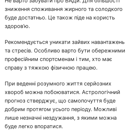
Не варто забувати про БАДи. Для більшості
зниження споживання жирного та солодкого
буде достатньо. Це також піде на користь
здоров’ю.
Рекомендується уникати зайвих навантажень
та стресів. Особливо варто бути обережними
професійним спортсменам і тим, хто має
справу з тяжкою фізичною працею.
При веденні розумного життя серйозних
хвороб можна побоюватися. Астрологічний
прогноз стверджує, що самопочуття буде
добрим протягом усього періоду. Можливі
лише незначні нездужання, з якими можна
буде легко впоратися.