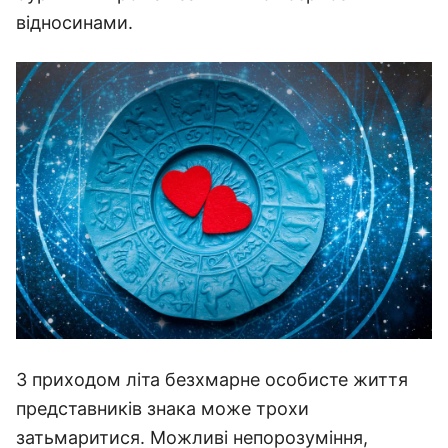
відносинами.
З приходом літа безхмарне особисте життя
представників знака може трохи
затьмаритися. Можливі непорозуміння,