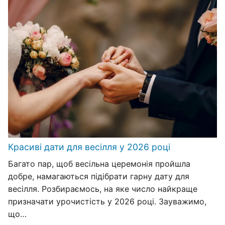
Красиві дати для весілля у 2026 році
Багато пар, щоб весільна церемонія пройшла
добре, намагаються підібрати гарну дату для
весілля. Розбираємось, на яке число найкраще
призначати урочистість у 2026 році. Зауважимо,
що…