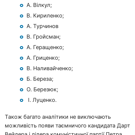
А. Вілкул;
В. Кириленко;
А. Турчинов
В. Гройсман;
А. Геращенко;
А. Гриценко;
В. Наливайченко;
Б. Береза;
О. Березюк;
І. Луценко.
Також багато аналітики не виключають
можливість появи таємничого кандидата Дарт
Вейдера і лідера комуністичної партії Петра