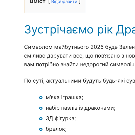
Вміст
Відобразити
Зустрічаємо рік Др
Символом майбутнього 2026 буде Зелени
сміливо дарувати все, що пов’язано з н
вам потрібно знайти недорогий символічн
По суті, актуальними будуть будь-які сув
м’яка іграшка;
набір пазлів із драконами;
3Д фігурка;
брелок;