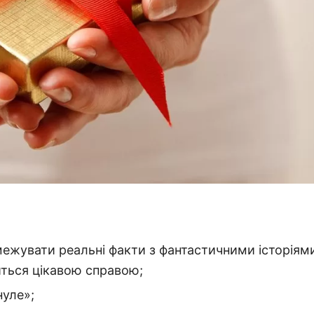
ежувати реальні факти з фантастичними історіям
иться цікавою справою;
нуле»;