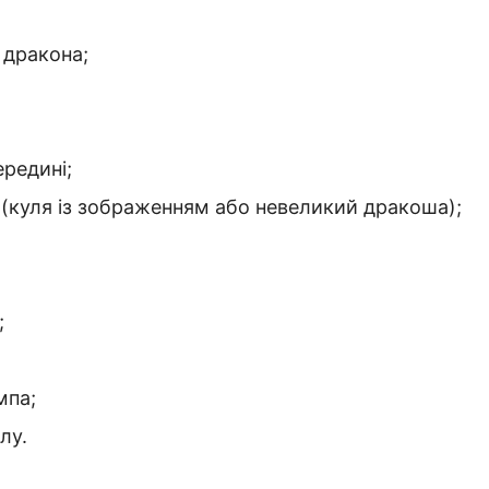
 дракона;
ередині;
(куля із зображенням або невеликий дракоша);
;
мпа;
лу.