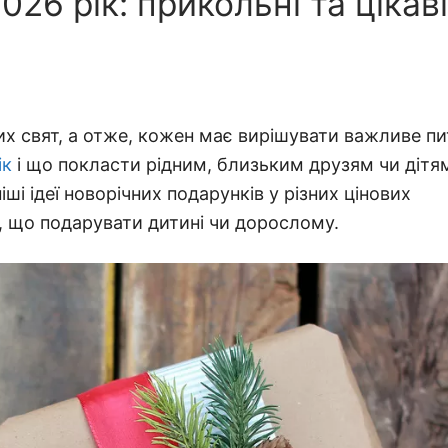
26 рік: прикольні та цікаві
х свят, а отже, кожен має вирішувати важливе пи
ік
і що покласти рідним, близьким друзям чи дітям
ші ідеї новорічних подарунків у різних цінових
е, що подарувати дитині чи дорослому.