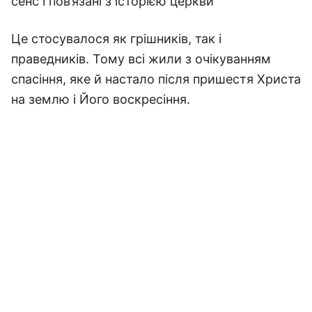
сенс і пов’язані з історією церкви
Це стосувалося як грішників, так і
праведників. Тому всі жили з очікуванням
спасіння, яке й настало після пришестя Христа
на землю і Його воскресіння.