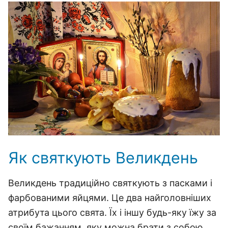
Як святкують Великдень
Великдень традиційно святкують з пасками і
фарбованими яйцями. Це два найголовніших
атрибута цього свята. Їх і іншу будь-яку їжу за
своїм бажанням, яку можна брати з собою,