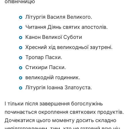
опівнічницю
Літургія Василя Великого.
Читання Діянь святих апостолів.
Канон Великої Суботи
Хресний хід великодньої заутрені.
Тропар Пасхи.
Стихири Пасхи.
великодній годинник.
Літургія Іоанна Златоуста.
І тільки після завершення богослужінь
починається окроплення святкових продуктів.
Дочекатися цього моменту досить складно
непідготовленим, тим, хто не готовий всю ніч