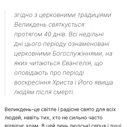
згідно з церковними традиціями
Великдень святкується
протягом 40 днів. Всі недільні
дні цього періоду ознаменовані
церковними Богослужіннями, на
яких читаються Євангелія, що
оповідають про періоді
воскресіння Христа і Його явища
людям після смерті.
Великдень-це світле і радісне свято для всіх
людей, навіть тих, хто не сильно часто
відвідує храм. В цей день людські серця і душі