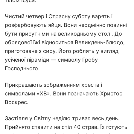
тілом Ісуса.
Чистий четвер і Страсну суботу варять і
розфарбовують яйця. Вони неодмінно повинні
бути присутніми на великодньому столі. До
обрядової їжі відноситься Великдень-блюдо,
приготоване з сиру. Його роблять у вигляді
усіченої піраміди — символу Гробу
Господнього.
Прикрашають зображенням хреста і
символами «ХВ». Вони позначають Христос
Воскрес.
Застілля у Світлу неділю триває весь день.
Прийнято ставити на стіл 40 страв. Їх готують