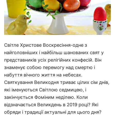
Світле Христове Воскресіння-одне з
найголовніших і найбільш шанованих свят у
представників усіх релігійних конфесій. Він
знаменує собою перемогу над смертю і
набуття вічного життя на небесах.
Святкування Великодня триває цілих сім днів,
які іменуються Світлою седмицею, і
закінчується Фоміним неділею. Коли
відзначається Великдень в 2019 році? Які
обряди і традиції актуальні для цього дня?