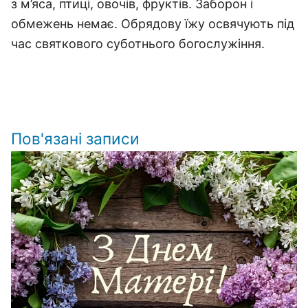
з м’яса, птиці, овочів, фруктів. Заборон і
обмежень немає. Обрядову їжу освячують під
час святкового суботнього богослужіння.
Пов'язані записи