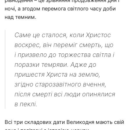
рівнодення – це зрівняння продовження дня і
ночі, а згодом перемога світлого часу доби
над темним.
Саме це сталося, коли Христос
воскрес, він переміг смерть, що
і призвело до торжества світла і
поразки темряви. Адже до
пришестя Христа на землю,
згідно старозавітного вчення,
після смерті всі люди опинялися
в пеклі.
Всі три складових дати Великодня мають свій