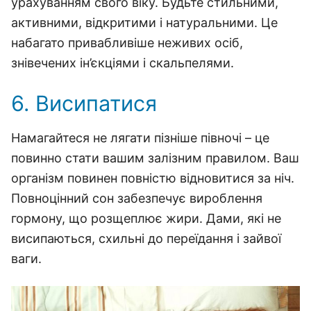
урахуванням свого віку. Будьте стильними,
активними, відкритими і натуральними. Це
набагато привабливіше неживих осіб,
знівечених ін’єкціями і скальпелями.
6. Висипатися
Намагайтеся не лягати пізніше півночі – це
повинно стати вашим залізним правилом. Ваш
організм повинен повністю відновитися за ніч.
Повноцінний сон забезпечує вироблення
гормону, що розщеплює жири. Дами, які не
висипаються, схильні до переїдання і зайвої
ваги.