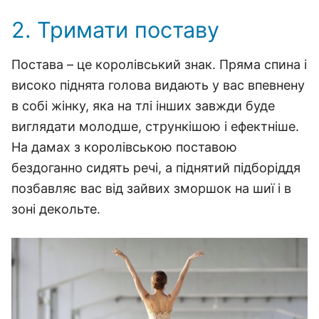
2. Тримати поставу
Постава – це королівський знак. Пряма спина і
високо піднята голова видають у вас впевнену
в собі жінку, яка на тлі інших завжди буде
виглядати молодше, стрункішою і ефектніше.
На дамах з королівською поставою
бездоганно сидять речі, а піднятий підборіддя
позбавляє вас від зайвих зморшок на шиї і в
зоні декольте.