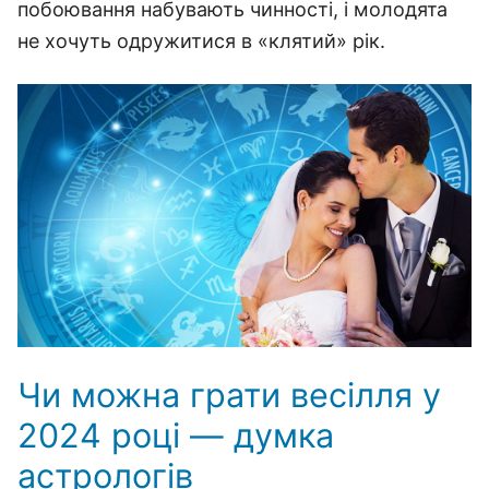
побоювання набувають чинності, і молодята
не хочуть одружитися в «клятий» рік.
Чи можна грати весілля у
2024 році — думка
астрологів