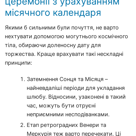
церемонії з урахуванням
місячного календаря
Якими б сильними були почуття, не варто
нехтувати допомогою могутнього космічного
тіла, обираючи доленосну дату для
торжества. Краще врахувати такі нескладні
принципи:
Затемнення Сонця та Місяця –
найневдаліші періоди для укладання
шлюбу. Відносини, узаконені в такий
час, можуть бути отруєні
неприємними несподіванками.
Етап ретроградних Венери та
Меркурія теж варто перечекати. Ці