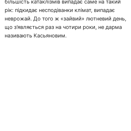
більшість катаклізмів випадає саме на такий
рік: підкидає несподіванки клімат, випадає
неврожай. До того ж «зайвий» лютневий день,
що з’являється раз на чотири роки, не дарма
називають Касьяновим.