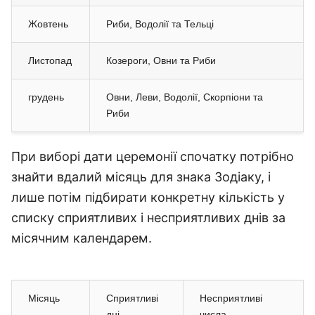
Жовтень
Риби, Водолії та Тельці
Листопад
Козероги, Овни та Риби
грудень
Овни, Леви, Водолії, Скорпіони та
Риби
При виборі дати церемонії спочатку потрібно
знайти вдалий місяць для знака Зодіаку, і
лише потім підбирати конкретну кількість у
списку сприятливих і несприятливих днів за
місячним календарем.
Місяць
Сприятливі
Несприятливі
дні
числа