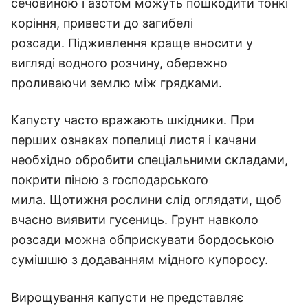
сечовиною і азотом можуть пошкодити тонкі
коріння, привести до загибелі
розсади. Підживлення краще вносити у
вигляді водного розчину, обережно
проливаючи землю між грядками.
Капусту часто вражають шкідники. При
перших ознаках попелиці листя і качани
необхідно обробити спеціальними складами,
покрити піною з господарського
мила. Щотижня рослини слід оглядати, щоб
вчасно виявити гусениць. Грунт навколо
розсади можна обприскувати бордоською
сумішшю з додаванням мідного купоросу.
Вирощування капусти не представляє