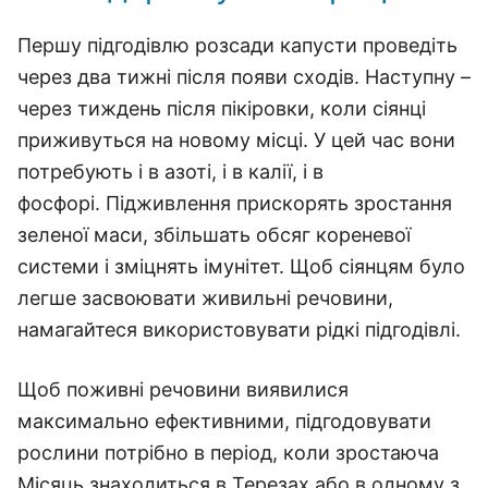
Першу підгодівлю розсади капусти проведіть
через два тижні після появи сходів. Наступну –
через тиждень після пікіровки, коли сіянці
приживуться на новому місці. У цей час вони
потребують і в азоті, і в калії, і в
фосфорі. Підживлення прискорять зростання
зеленої маси, збільшать обсяг кореневої
системи і зміцнять імунітет. Щоб сіянцям було
легше засвоювати живильні речовини,
намагайтеся використовувати рідкі підгодівлі.
Щоб поживні речовини виявилися
максимально ефективними, підгодовувати
рослини потрібно в період, коли зростаюча
Місяць знаходиться в Терезах або в одному з