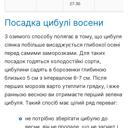
27-30
Посадка цибулі восени
З озимого способу полягає в тому, що цибуля
сіянка побільше висаджується глибокої осені
перед самими заморозками. Для таких
посадок годяться холодостійкі сорти,
цибулини садять в борозенки глибиною
близько 5 см з інтервалом 6-7 см. Після
перших морозів варто утеплити грядку, і вже
ранньою весною ви отримаєте перший зелена
цибуля. Такий спосіб має цілий ряд переваг:
не потрібно зберігати цибулю до
весни, він не пропаде, що не загніет і