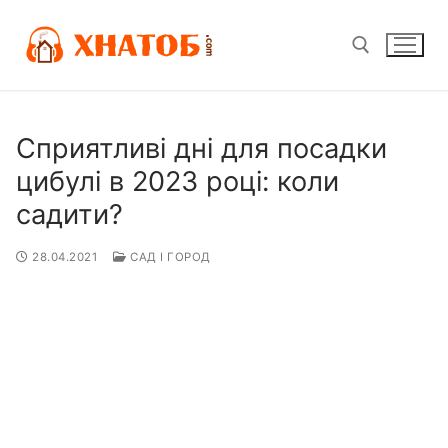
Перейти
до
вмісту
Пошук:
Сприятливі дні для посадки
цибулі в 2023 році: коли
садити?
28.04.2021
САД І ГОРОД