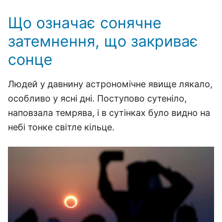
Що означає сонячне
затемнення, що закриває
сонце
Людей у давнину астрономічне явище лякало,
особливо у ясні дні. Поступово сутеніло,
наповзала темрява, і в сутінках було видно на
небі тонке світле кільце.