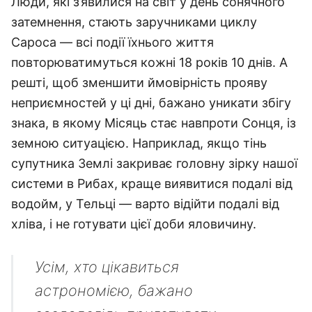
Люди, які з’явилися на світ у день сонячного
затемнення, стають заручниками циклу
Сароса — всі події їхнього життя
повторюватимуться кожні 18 років 10 днів. А
решті, щоб зменшити ймовірність прояву
неприємностей у ці дні, бажано уникати збігу
знака, в якому Місяць стає навпроти Сонця, із
земною ситуацією. Наприклад, якщо тінь
супутника Землі закриває головну зірку нашої
системи в Рибах, краще виявитися подалі від
водойм, у Тельці — варто відійти подалі від
хліва, і не готувати цієї доби яловичину.
Усім, хто цікавиться
астрономією, бажано