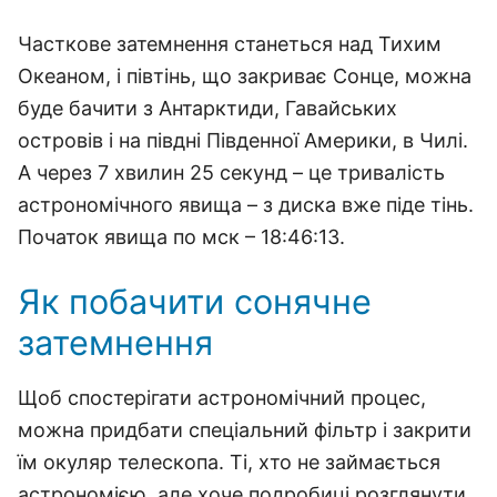
Часткове затемнення станеться над Тихим
Океаном, і півтінь, що закриває Сонце, можна
буде бачити з Антарктиди, Гавайських
островів і на півдні Південної Америки, в Чилі.
А через 7 хвилин 25 секунд – це тривалість
астрономічного явища – з диска вже піде тінь.
Початок явища по мск – 18:46:13.
Як побачити сонячне
затемнення
Щоб спостерігати астрономічний процес,
можна придбати спеціальний фільтр і закрити
їм окуляр телескопа. Ті, хто не займається
астрономією, але хоче подробиці розглянути