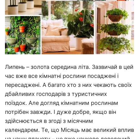
Липень – золота середина літа. Зазвичай в цей
час вже все кімнатні рослини посаджені і
пересаджені. А багато хто з них чекають своїх
дбайливих господарів з туристичних
поїздок. Але догляд кімнатним рослинам
потрібен завжди. І дуже добре, якщо він
здійснюється в згоді з місячним
календарем. Те, що Місяць має великий вплив
на нашу планету – це вже науково доведений