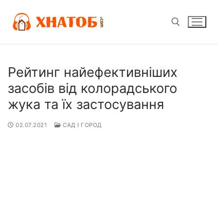
Перейти
до
вмісту
Пошук:
Рейтинг найефективніших
засобів від колорадського
жука та їх застосування
02.07.2021
САД І ГОРОД