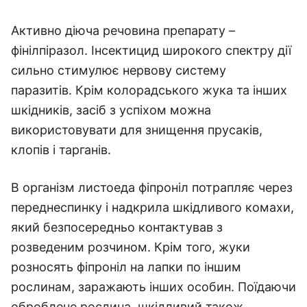
Активно діюча речовина препарату –
фінілпіразол. Інсектицид широкого спектру дії
сильно стимулює нервову систему
паразитів. Крім колорадського жука та інших
шкідників, засіб з успіхом можна
використовувати для знищення прусаків,
клопів і тарганів.
В організм листоеда фіпроніл потрапляє через
переднеспинку і надкрила шкідливого комахи,
який безпосередньо контактував з
розведеним розчином. Крім того, жуки
розносять фіпроніл на лапки по іншим
рослинам, заражають інших особин. Поїдаючи
оброблене рослина, шкідливий також