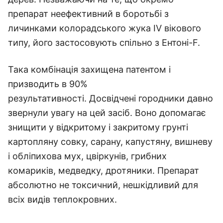
препарат неефективний в боротьбі з
личинками колорадського жука IV вікового
типу, його застосовують спільно з Ентоні-F.
Така комбінація захищена патентом і
призводить в 90%
результативності. Досвідчені городники давно
звернули увагу на цей засіб. Воно допомагає
знищити у відкритому і закритому грунті
картопляну совку, сарану, капустяну, вишневу
і обліпихова мух, цвіркунів, грибних
комариків, медведку, дротяники. Препарат
абсолютно не токсичний, нешкідливий для
всіх видів теплокровних.