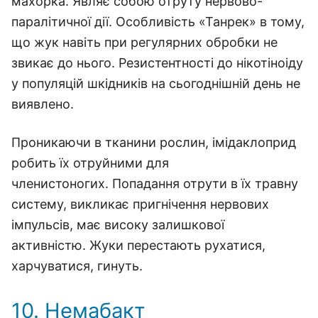
махорка. Являє собою отруту нервово-
паралітичної дії. Особливість «Танрек» в тому,
що жук навіть при регулярних обробки не
звикає до нього. Резистентності до нікотіноіду
у популяцій шкідників на сьогоднішній день не
виявлено.
Проникаючи в тканини рослин, імідаклоприд
робить їх отруйними для
членистоногих. Попадання отрути в їх травну
систему, викликає пригнічення нервових
імпульсів, має високу залишкової
активністю. Жуки перестають рухатися,
харчуватися, гинуть.
10. Немабакт