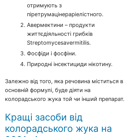
отримують з
піретрумацінераріелістного.
Авермектини – продукти
життєдіяльності грибків
Streptomycesavermitilis.
Фосфіди і фосфіни.
Природні інсектициди нікотину.
Залежно від того, яка речовина міститься в
основній формулі, буде діяти на
колорадського жука той чи інший препарат.
Кращі засоби від
колорадського жука на