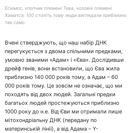
Ескімос, хлопчик племені Тева, чоловік племені
Хаматса. 100 століть тому люди виглядали приблизно
так само
Вчені стверджують, що наш набір ДНК
перегукується з двома спільними предками,
умовно званими «Адам» і «Єва». Дослідивши
дрейф генів, вони встановили, що Єва жила
приблизно 140 000 років тому, а Адам – 60
000 років тому. Це зовсім не означає, що ми
походять від двох людей. Загальні предки
багатьох людей простежуються приблизно
1000 року до н.е. Від Єви ми отримали лише
мітохондріальну ДНК (передану по
материнській лінії), а від Адама – Y-