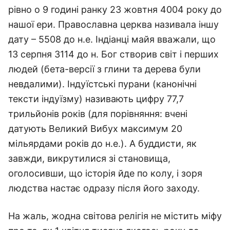
рівно о 9 годині ранку 23 жовтня 4004 року до
нашої ери. Православна церква називала іншу
дату – 5508 до н.е. Індіанці майя вважали, що
13 серпня 3114 до н. Бог створив світ і перших
людей (бета-версії з глини та дерева були
невдалими). Індуїстські пурани (канонічні
тексти індуїзму) називають цифру 77,7
трильйонів років (для порівняння: вчені
датують Великий Вибух максимум 20
мільярдами років до н.е.). А буддисти, як
завжди, викрутилися зі становища,
оголосивши, що історія йде по колу, і зоря
людства настає одразу після його заходу.
На жаль, жодна світова релігія не містить міфу