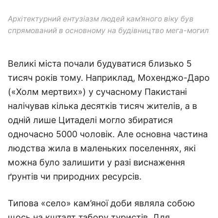
Архітектурний ентузіазм людей кам’яного віку був
спрямований в основному на будівництво мега-могил
Великі міста почали будуватися близько 5
тисяч років тому. Наприклад, Мохенджо-Даро
(«Холм мертвих») у сучасному Пакистані
налічував кілька десятків тисяч жителів, а в
одній лише Цитаделі могло збиратися
одночасно 5000 чоловік. Але основна частина
людства жила в маленьких поселеннях, які
можна було залишити у разі виснаження
ґрунтів чи природних ресурсів.
Типова «село» кам’яної доби являла собою
щось на кшталт табору туристів. Для