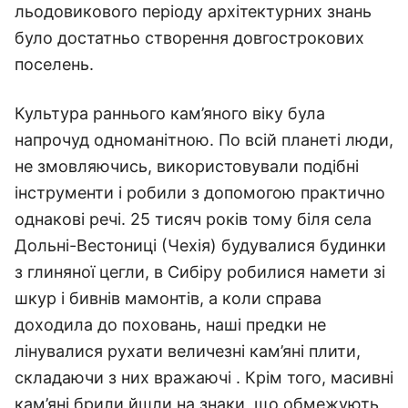
льодовикового періоду архітектурних знань
було достатньо створення довгострокових
поселень.
Культура раннього кам’яного віку була
напрочуд одноманітною. По всій планеті люди,
не змовляючись, використовували подібні
інструменти і робили з допомогою практично
однакові речі. 25 тисяч років тому біля села
Дольні-Вестониці (Чехія) будувалися будинки
з глиняної цегли, в Сибіру робилися намети зі
шкур і бивнів мамонтів, а коли справа
доходила до поховань, наші предки не
лінувалися рухати величезні кам’яні плити,
складаючи з них вражаючі . Крім того, масивні
кам’яні брили йшли на знаки, що обмежують