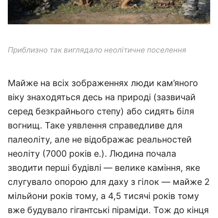
Приблизно так виглядало неолітичне поселення
Майже на всіх зображеннях люди кам’яного
віку знаходяться десь на природі (зазвичай
серед безкрайнього степу) або сидять біля
вогнищ. Таке уявлення справедливе для
палеоліту, але не відображає реальностей
неоліту (7000 років е.). Людина почала
зводити перші будівлі — велике каміння, яке
слугувало опорою для даху з гілок — майже 2
мільйони років тому, а 4,5 тисячі років тому
вже будувало гігантські піраміди. Тож до кінця