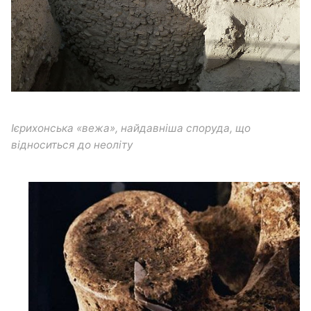
Ієрихонська «вежа», найдавніша споруда, що
відноситься до неоліту