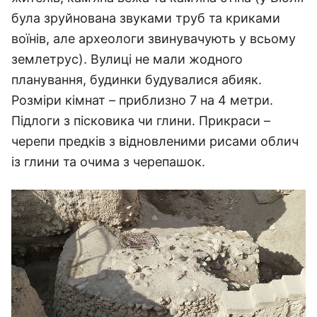
була зруйнована звуками труб та криками
воїнів, але археологи звинувачують у всьому
землетрус). Вулиці не мали жодного
планування, будинки будувалися абияк.
Розміри кімнат – приблизно 7 на 4 метри.
Підлоги з пісковика чи глини. Прикраси –
черепи предків з відновленими рисами облич
із глини та очима з черепашок.