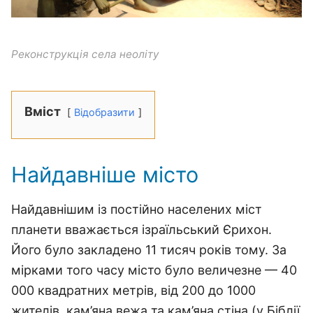
Реконструкція села неоліту
Вміст
Відобразити
Найдавніше місто
Найдавнішим із постійно населених міст
планети вважається ізраїльський Єрихон.
Його було закладено 11 тисяч років тому. За
мірками того часу місто було величезне — 40
000 квадратних метрів, від 200 до 1000
жителів, кам’яна вежа та кам’яна стіна (у Біблії