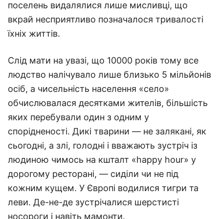
поселень видалялися лише мисливці, що
вкрай несприятливо позначалося тривалості
їхніх життів.
Слід мати на увазі, що 10000 років тому все
людство налічувало лише близько 5 мільйонів
осіб, а чисельність населення «село»
обчислювалася десятками жителів, більшість
яких перебували один з одним у
спорідненості. Дикі тварини — не залякані, як
сьогодні, а злі, голодні і вважають зустріч із
людиною чимось на кшталт «happy hour» у
дорогому ресторані, — сиділи чи не під
кожним кущем. У Європі водилися тигри та
леви. Де-не-де зустрічалися шерстисті
носороги і навіть мамонти.