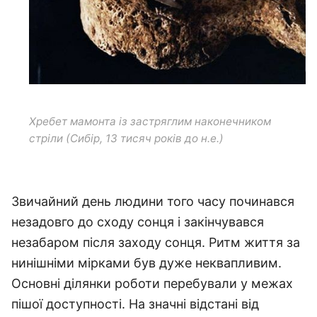
Хребет мамонта із застряглим наконечником
стріли (Сибір, 13 тисяч років до н.е.)
Звичайний день людини того часу починався
незадовго до сходу сонця і закінчувався
незабаром після заходу сонця. Ритм життя за
нинішніми мірками був дуже неквапливим.
Основні ділянки роботи перебували у межах
пішої доступності. На значні відстані від