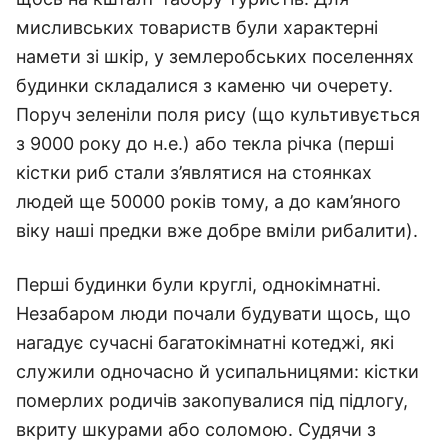
мисливських товариств були характерні
намети зі шкір, у землеробських поселеннях
будинки складалися з каменю чи очерету.
Поруч зеленіли поля рису (що культивується
з 9000 року до н.е.) або текла річка (перші
кістки риб стали з’являтися на стоянках
людей ще 50000 років тому, а до кам’яного
віку наші предки вже добре вміли рибалити).
Перші будинки були круглі, однокімнатні.
Незабаром люди почали будувати щось, що
нагадує сучасні багатокімнатні котеджі, які
служили одночасно й усипальницями: кістки
померлих родичів закопувалися під підлогу,
вкриту шкурами або соломою. Судячи з