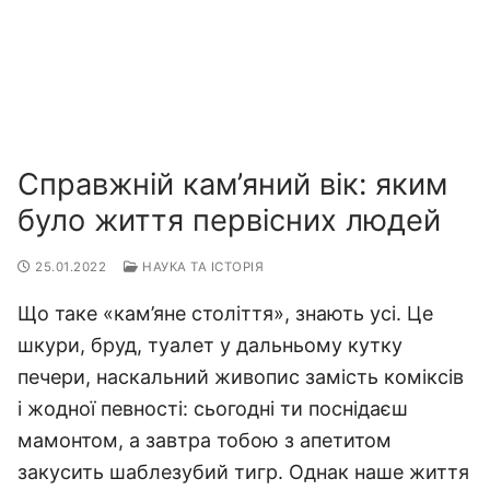
Справжній кам’яний вік: яким
було життя первісних людей
25.01.2022
НАУКА ТА ІСТОРІЯ
Що таке «кам’яне століття», знають усі. Це
шкури, бруд, туалет у дальньому кутку
печери, наскальний живопис замість коміксів
і жодної певності: сьогодні ти поснідаєш
мамонтом, а завтра тобою з апетитом
закусить шаблезубий тигр. Однак наше життя