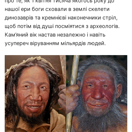
про те, як 1 квітня тисяча якогось року до
нашої ери боги сховали в землі скелети
динозаврів та кремнієві наконечники стріл,
щоб потім від душі посміятися з археологів.
Кам’яний вік настав незалежно і навіть
усупереч віруванням мільярдів людей.