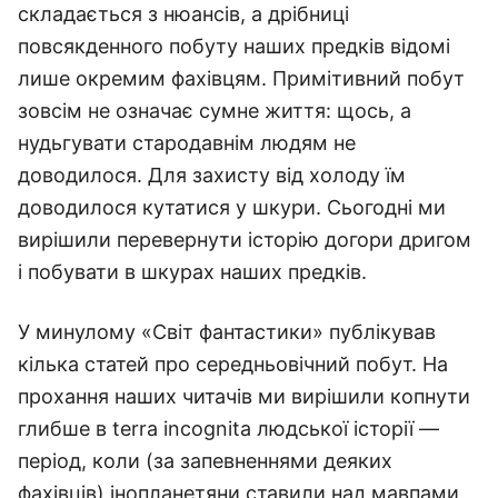
складається з нюансів, а дрібниці
повсякденного побуту наших предків відомі
лише окремим фахівцям. Примітивний побут
зовсім не означає сумне життя: щось, а
нудьгувати стародавнім людям не
доводилося. Для захисту від холоду їм
доводилося кутатися у шкури. Сьогодні ми
вирішили перевернути історію догори дригом
і побувати в шкурах наших предків.
У минулому «Світ фантастики» публікував
кілька статей про середньовічний побут. На
прохання наших читачів ми вирішили копнути
глибше в terra incognita людської історії —
період, коли (за запевненнями деяких
фахівців) інопланетяни ставили над мавпами