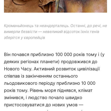
Кроманьйонець та неандерталець. Останні, до речі, не
вимерли безвісти — невеликий відсоток їхніх генів
зберігся у європейців
Він почався приблизно 100 000 років тому і (у
деяких регіонах планети) продовжився до
Нового Часу. Активний розвиток цивілізації
співпав із закінченням останнього
льодовикового періоду приблизно 10 000
років тому. Рівень моря піднявся, клімат
змінився, і людство почало швидко
пристосовуватися до нових умов —