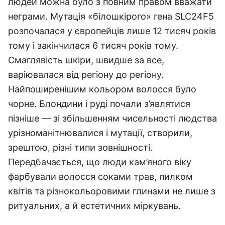
людей можна було з повним правом вважати
неграми. Мутація «білошкірого» гена SLC24F5
розпочалася у європейців лише 12 тисяч років
тому і закінчилася 6 тисяч років тому.
Смаглявість шкіри, швидше за все,
варіювалася від регіону до регіону.
Найпоширенішим кольором волосся було
чорне. Блондини і руді почали з’являтися
пізніше — зі збільшенням чисельності людства
урізноманітнювалися і мутації, створили,
зрештою, різні типи зовнішності.
Передбачається, що люди кам’яного віку
фарбували волосся соками трав, пилком
квітів та різнокольоровими глинами не лише з
ритуальних, а й естетичних міркувань.