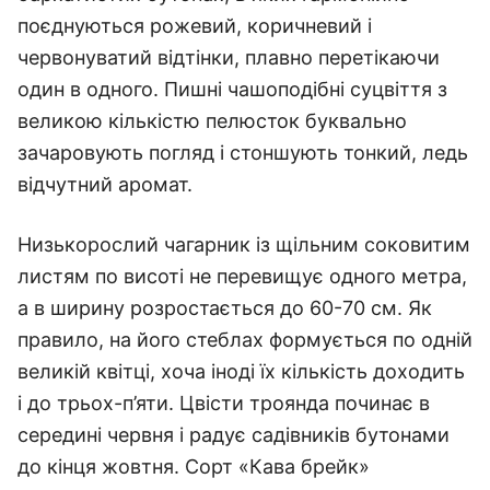
поєднуються рожевий, коричневий і
червонуватий відтінки, плавно перетікаючи
один в одного.
Пишні чашоподібні суцвіття з
великою кількістю пелюсток буквально
зачаровують погляд і стоншують тонкий, ледь
відчутний аромат.
Низькорослий чагарник із щільним соковитим
листям по висоті не перевищує одного метра,
а в ширину розростається до 60-70 см. Як
правило, на його стеблах формується по одній
великій квітці, хоча іноді їх кількість доходить
і до трьох-п’яти.
Цвісти троянда починає в
середині червня і радує садівників бутонами
до кінця жовтня.
Сорт «Кава брейк»