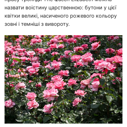
назвати воістину царственною: бутони у цієї
квітки великі, насиченого рожевого кольору
зовні і темніші з вивороту.