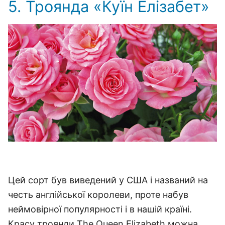
5. Троянда «Куїн Елізабет»
Цей сорт був виведений у США і названий на
честь англійської королеви, проте набув
неймовірної популярності і в нашій країні.
Красу троянди The Queen Elizabeth можна