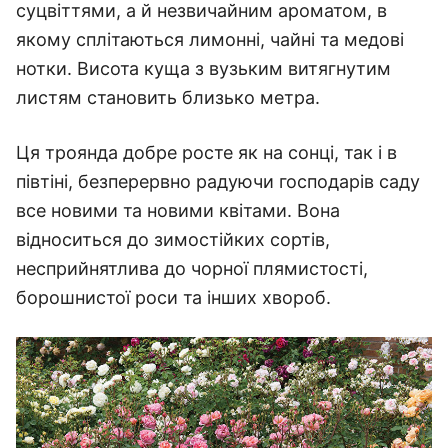
суцвіттями, а й незвичайним ароматом, в
якому сплітаються лимонні, чайні та медові
нотки.
Висота куща з вузьким витягнутим
листям становить близько метра.
Ця троянда добре росте як на сонці, так і в
півтіні, безперервно радуючи господарів саду
все новими та новими квітами.
Вона
відноситься до зимостійких сортів,
несприйнятлива до чорної плямистості,
борошнистої роси та інших хвороб.