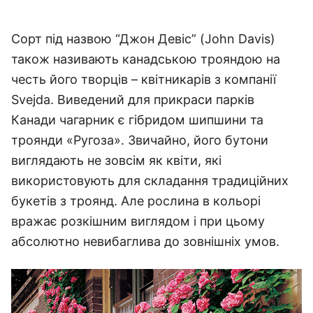
Сорт під назвою “Джон Девіс” (John Davis)
також називають канадською трояндою на
честь його творців – квітникарів з компанії
Svejda.
Виведений для прикраси парків
Канади чагарник є гібридом шипшини та
троянди «Ругоза».
Звичайно, його бутони
виглядають не зовсім як квіти, які
використовують для складання традиційних
букетів з троянд
.
Але рослина в кольорі
вражає розкішним виглядом і при цьому
абсолютно невибаглива до зовнішніх умов.