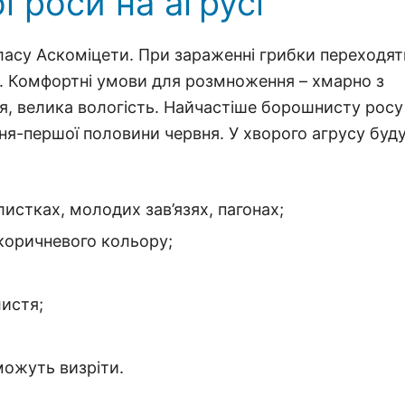
 роси на агрусі
асу Аскоміцети. При зараженні грибки переходят
. Комфортні умови для розмноження – хмарно з
я, велика вологість. Найчастіше борошнисту росу
вня-першої половини червня. У хворого агрусу буд
листках, молодих зав’язях, пагонах;
 коричневого кольору;
листя;
можуть визріти.