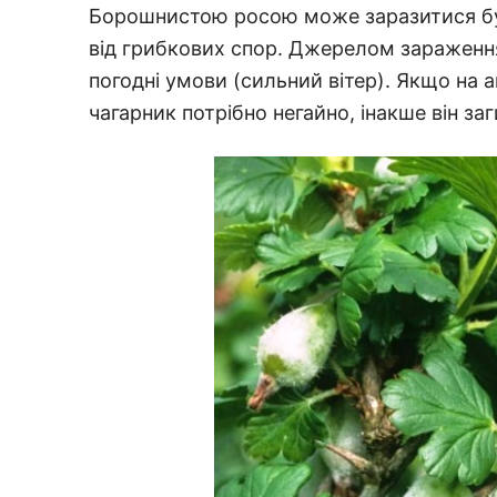
Борошнистою росою може заразитися буд
від грибкових спор. Джерелом зараження
погодні умови (сильний вітер). Якщо на а
чагарник потрібно негайно, інакше він з