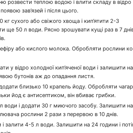
уню розвести теплою водою і влити складу в відро
оявою зав’язей і після цього.
0 кг сухого або свіжого хвоща і кип’ятити 2-3
ти ще 50 л води. Рясно зрошувати кущі раз в 7 днів
в.
 кефіру або кислого молока. Обробляти рослини ко
ти у відро холодної кип’яченої води і залишити на
явою бутонів аж до опадання листя.
и додати близько 10 крапель йоду. Обробляти чага
льки йод є антисептиком, він вбиває грибки.
 л води і додати 30 г миючого засобу. Залишити н
илювача рослини 2 рази з перервою в 10 днів.
и і залити 4-5 л води. Залишити на 24 години і пот