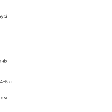
русі
тніх
 4-5 л
гом