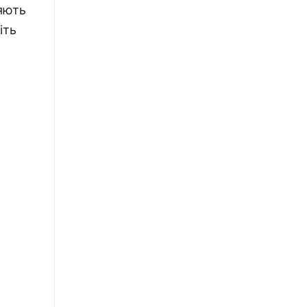
яють
іть