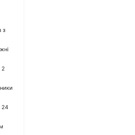
 з
жні
 2
рники
а 24
ім