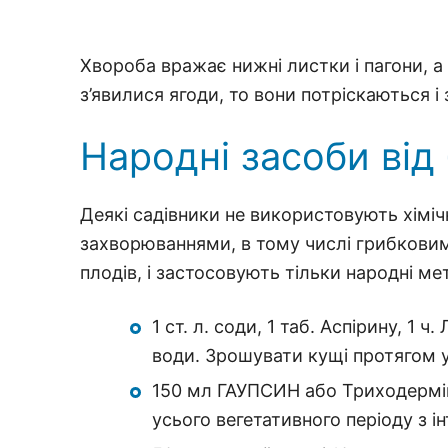
Хвороба вражає нижні листки і пагони, а
з’явилися ягоди, то вони потріскаються і 
Народні засоби від
Деякі садівники не використовують хіміч
захворюваннями, в тому числі грибкови
плодів, і застосовують тільки народні м
1 ст. л. соди, 1 таб. Аспірину, 1
води. Зрошувати кущі протягом ус
150 мл ГАУПСИН або Триходермін
усього вегетативного періоду з ін