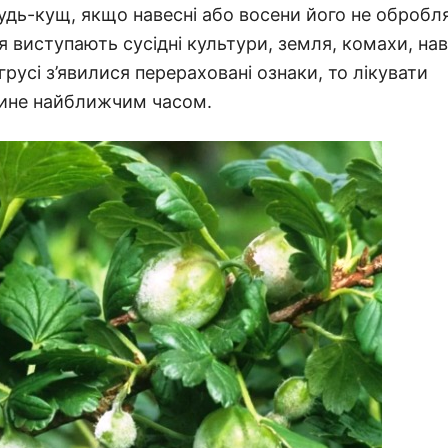
ь-кущ, якщо навесні або восени його не обробл
 виступають сусідні культури, земля, комахи, нав
грусі з’явилися перераховані ознаки, то лікувати
агине найближчим часом.