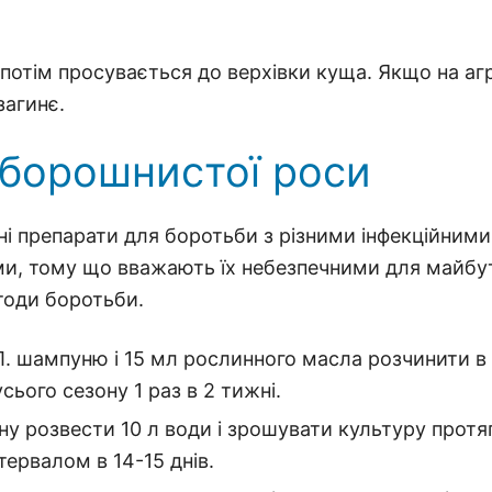
 потім просувається до верхівки куща. Якщо на аг
загинє.
 борошнистої роси
ні препарати для боротьби з різними інфекційними
ми, тому що вважають їх небезпечними для майбу
етоди боротьби.
 ч. Л. шампуню і 15 мл рослинного масла розчинити в
ього сезону 1 раз в 2 тижні.
у розвести 10 л води і зрошувати культуру протя
тервалом в 14-15 днів.