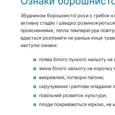
Ознаки борошнистої
Збудником борошнистої роси є грибок кл
активну стадію і швидко розмножуються
проясненнями, тепла температура повітр
вдається розпізнати не раніше кінця тра
наступні ознаки:
поява білого пухкого нальоту на 
зміна білого нальоту на корочку
викривлені, потворні пагони;
скручування і раптове опадання 
повільний розвиток культури;
плоди покриваються кіркою, не 