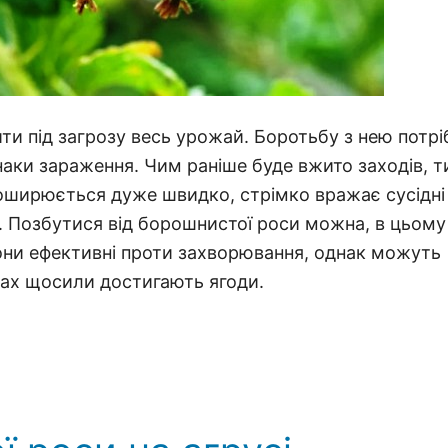
ти під загрозу весь урожай. Боротьбу з нею потрі
знаки зараження. Чим раніше буде вжито заходів, 
оширюється дуже швидко, стрімко вражає сусідні
і. Позбутися від борошнистої роси можна, в цьому
Вони ефективні проти захворювання, однак можуть
щах щосили достигають ягоди.