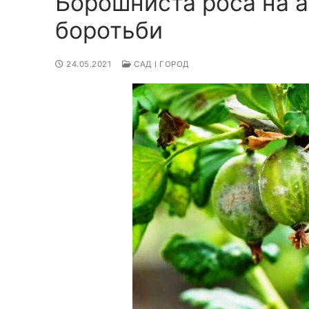
Борошниста роса на а
боротьби
24.05.2021
САД І ГОРОД