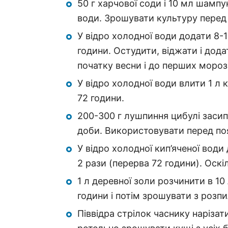
50 г харчової соди і 10 мл шамп
води. Зрошувати культуру перед п
У відро холодної води додати 8-1
години. Остудити, віджати і дода
початку весни і до перших морозі
У відро холодної води влити 1 л
72 години.
200-300 г лушпиння цибулі засипа
доби. Використовувати перед по
У відро холодної кип’яченої вод
2 рази (перерва 72 години). Оскі
1 л деревної золи розчинити в 10
години і потім зрошувати з розп
Піввідра стрілок часнику нарізат