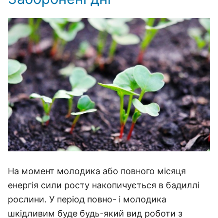
На момент молодика або повного місяця
енергія сили росту накопичується в бадиллі
рослини. У період повно- і молодика
шкідливим буде будь-який вид роботи з