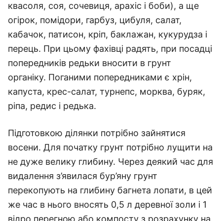
квасоля, соя, сочевиця, арахіс і боби), а ще
огірок, помідори, гарбуз, цибуля, салат,
кабачок, патисон, кріп, баклажан, кукурудза і
перець. При цьому фахівці радять, при посадці
попередників редьки вносити в грунт
органіку. Поганими попередниками є хрін,
капуста, крес-салат, турнепс, морква, буряк,
ріпа, редис і редька.
Підготовкою ділянки потрібно зайнятися
восени. Для початку грунт потрібно лущити на
не дуже велику глибину. Через деякий час для
видалення з’явилася бур’яну грунт
перекопують на глибину багнета лопати, в цей
же час в нього вносять 0,5 л деревної золи і 1
відро перегною або компосту з розрахунку на