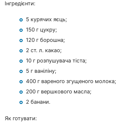
Інгредієнти:
5 курячих яєць;
150 г цукру;
120 г борошна;
2 ст. л. какао;
10 г розпушувача тіста;
5 г ваніліну;
400 г вареного згущеного молока;
200 г вершкового масла;
2 банани.
Як готувати: