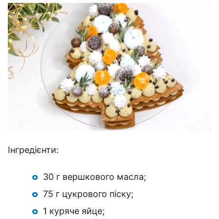
Інгредієнти:
30 г вершкового масла;
75 г цукрового піску;
1 куряче яйце;