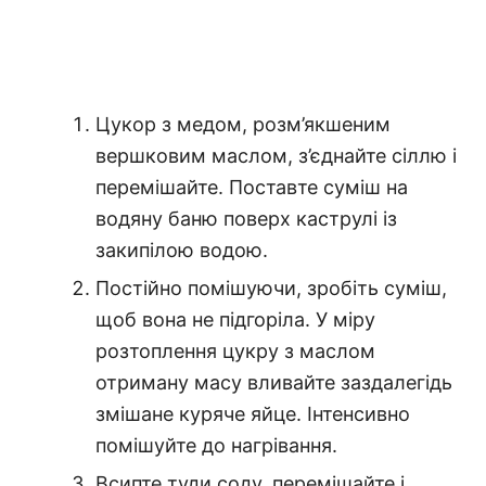
Цукор з медом, розм’якшеним
вершковим маслом, з’єднайте сіллю і
перемішайте. Поставте суміш на
водяну баню поверх каструлі із
закипілою водою.
Постійно помішуючи, зробіть суміш,
щоб вона не підгоріла. У міру
розтоплення цукру з маслом
отриману масу вливайте заздалегідь
змішане куряче яйце. Інтенсивно
помішуйте до нагрівання.
Всипте туди соду, перемішайте і