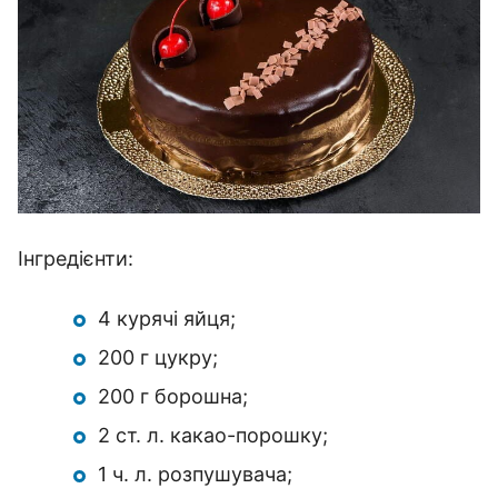
Інгредієнти:
4 курячі яйця;
200 г цукру;
200 г борошна;
2 ст. л. какао-порошку;
1 ч. л. розпушувача;