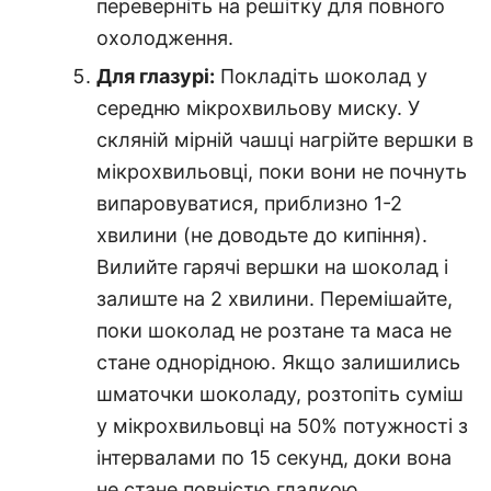
переверніть на решітку для повного
охолодження.
Для глазурі:
Покладіть шоколад у
середню мікрохвильову миску. У
скляній мірній чашці нагрійте вершки в
мікрохвильовці, поки вони не почнуть
випаровуватися, приблизно 1-2
хвилини (не доводьте до кипіння).
Вилийте гарячі вершки на шоколад і
залиште на 2 хвилини. Перемішайте,
поки шоколад не розтане та маса не
стане однорідною. Якщо залишились
шматочки шоколаду, розтопіть суміш
у мікрохвильовці на 50% потужності з
інтервалами по 15 секунд, доки вона
не стане повністю гладкою.