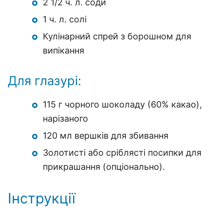
2 1/2 ч. л. соди
1 ч. л. солі
Кулінарний спрей з борошном для
випікання
Для глазурі:
115 г чорного шоколаду (60% какао),
нарізаного
120 мл вершків для збивання
Золотисті або сріблясті посипки для
прикрашання (опціонально).
Інструкції