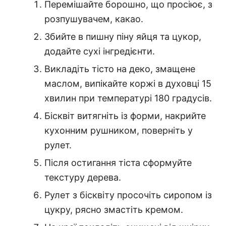
Перемішайте борошно, що просіює, з
розпушувачем, какао.
Збийте в пишну піну яйця та цукор,
додайте сухі інгредієнти.
Викладіть тісто на деко, змащене
маслом, випікайте коржі в духовці 15
хвилин при температурі 180 градусів.
Бісквіт витягніть із форми, накрийте
кухонним рушником, поверніть у
рулет.
Після остигання тіста сформуйте
текстуру дерева.
Рулет з бісквіту просочіть сиропом із
цукру, рясно змастіть кремом.