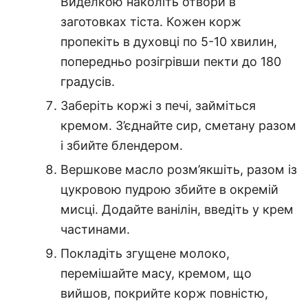
Виделкою наколіть отвори в
заготовках тіста. Кожен корж
пропекіть в духовці по 5-10 хвилин,
попередньо розігрівши пекти до 180
градусів.
Заберіть коржі з печі, займіться
кремом. З’єднайте сир, сметану разом
і збийте блендером.
Вершкове масло розм’якшіть, разом із
цукровою пудрою збийте в окремій
мисці. Додайте ванілін, введіть у крем
частинами.
Покладіть згущене молоко,
перемішайте масу, кремом, що
вийшов, покрийте корж повністю,