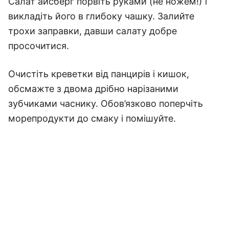
Салат айсберг порвіть руками (не ножем!) і
викладіть його в глибоку чашку. Залийте
трохи заправки, давши салату добре
просочитися.
Очистіть креветки від панцирів і кишок,
обсмажте з двома дрібно нарізаними
зубчиками часнику. Обов’язково поперчіть
морепродукти до смаку і помішуйте.