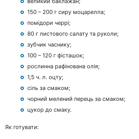
великий баклажан;
150 – 200 г сиру моцарелла;
помідори черрі;
80 г листового салату та руколи;
зубчик часнику;
100 – 120 г фісташок;
рослинна рафінована олія;
1,5 ч. л. оцту;
сіль за смаком;
чорний мелений перець за смаком;
цукор до смаку.
Як готувати: