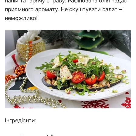
напій та гарячу страву. Рафінована олія надає
приємного аромату. Не скуштувати салат –
неможливо!
Інгредієнти: