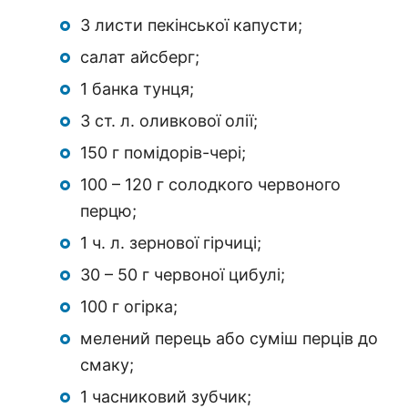
3 листи пекінської капусти;
салат айсберг;
1 банка тунця;
3 ст. л. оливкової олії;
150 г помідорів-чері;
100 – 120 г солодкого червоного
перцю;
1 ч. л. зернової гірчиці;
30 – 50 г червоної цибулі;
100 г огірка;
мелений перець або суміш перців до
смаку;
1 часниковий зубчик;