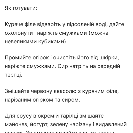
Як готувати:
Куряче філе відваріть у підсоленій воді, дайте
охолонути і наріжте смужками (можна
невеликими кубиками).
Промийте огірок і очистіть його від шкірки,
наріжте смужками. Сир натріть на середній
тертці.
Змішайте червону квасолю з курячим філе,
нарізаним огірком та сиром.
Для соусу в окремій тарілці змішайте
майонез, йогурт, зелену нарізану і видавлений
часник. За смаком додайте сіль та перець.