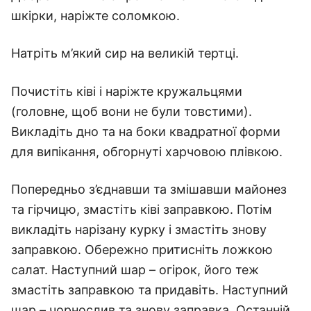
шкірки, наріжте соломкою.
Натріть м’який сир на великій тертці.
Почистіть ківі і наріжте кружальцями
(головне, щоб вони не були товстими).
Викладіть дно та на боки квадратної форми
для випікання, обгорнуті харчовою плівкою.
Попередньо з’єднавши та змішавши майонез
та гірчицю, змастіть ківі заправкою. Потім
викладіть нарізану курку і змастіть знову
заправкою. Обережно притисніть ложкою
салат. Наступний шар – огірок, його теж
змастіть заправкою та придавіть. Наступний
шар – чорнослив та знову заправка. Останній