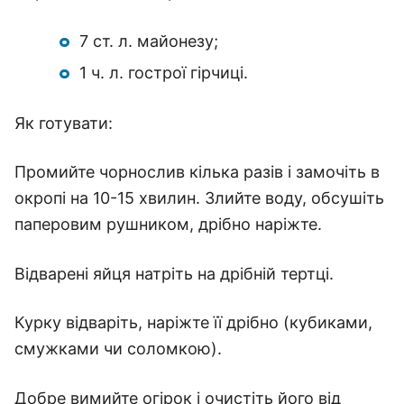
7 ст. л. майонезу;
1 ч. л. гострої гірчиці.
Як готувати:
Промийте чорнослив кілька разів і замочіть в
окропі на 10-15 хвилин. Злийте воду, обсушіть
паперовим рушником, дрібно наріжте.
Відварені яйця натріть на дрібній тертці.
Курку відваріть, наріжте її дрібно (кубиками,
смужками чи соломкою).
Добре вимийте огірок і очистіть його від