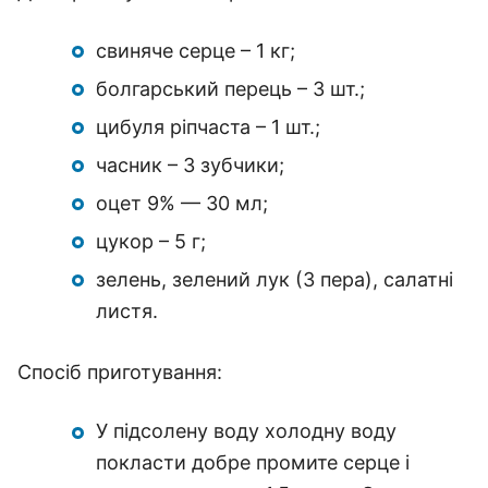
свиняче серце – 1 кг;
болгарський перець – 3 шт.;
цибуля ріпчаста – 1 шт.;
часник – 3 зубчики;
оцет 9% — 30 мл;
цукор – 5 г;
зелень, зелений лук (3 пера), салатні
листя.
Спосіб приготування:
У підсолену воду холодну воду
покласти добре промите серце і