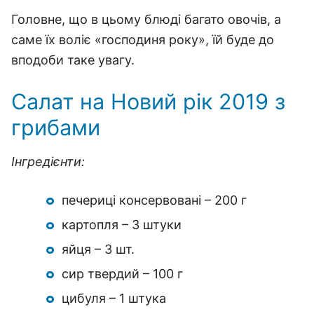
Головне, що в цьому блюді багато овочів, а
саме їх воліє «господиня року», їй буде до
вподоби таке увагу.
Салат на Новий рік 2019 з
грибами
Інгредієнти:
печериці консервовані – 200 г
картопля – 3 штуки
яйця – 3 шт.
сир твердий – 100 г
цибуля – 1 штука