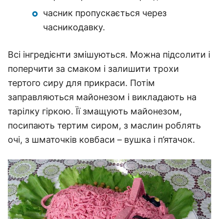
часник пропускається через
часникодавку.
Всі інгредієнти змішуються. Можна підсолити і
поперчити за смаком і залишити трохи
тертого сиру для прикраси. Потім
заправляються майонезом і викладають на
тарілку гіркою. Її змащують майонезом,
посипають тертим сиром, з маслин роблять
очі, з шматочків ковбаси – вушка і п’ятачок.