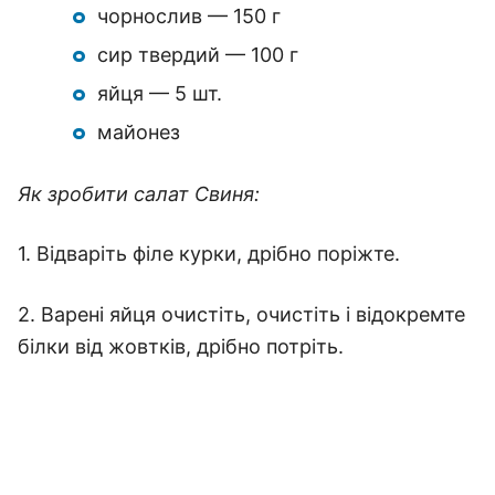
чорнослив — 150 г
сир твердий — 100 г
яйця — 5 шт.
майонез
Як зробити салат Свиня:
1. Відваріть філе курки, дрібно поріжте.
2. Варені яйця очистіть, очистіть і відокремте
білки від жовтків, дрібно потріть.