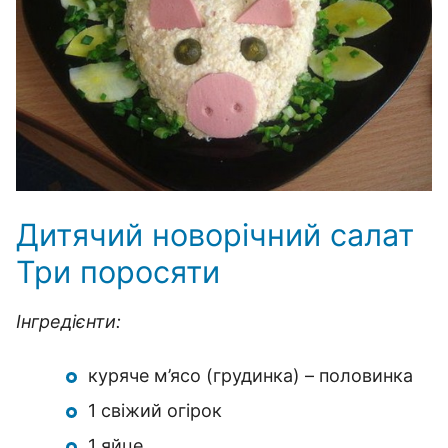
Дитячий новорічний салат
Три поросяти
Інгредієнти:
куряче м’ясо (грудинка) – половинка
1 свіжий огірок
1 яйце