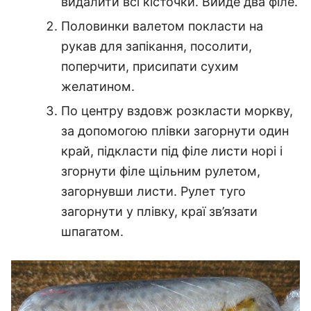
видалити всі кісточки. Вийде два філе.
Половинки валетом покласти на
рукав для запікання, посолити,
поперчити, присипати сухим
желатином.
По центру вздовж розкласти моркву,
за допомогою плівки загорнути один
край, підкласти під філе листи норі і
згорнути філе щільним рулетом,
загорнувши листи. Рулет туго
загорнути у плівку, краї зв’язати
шпагатом.