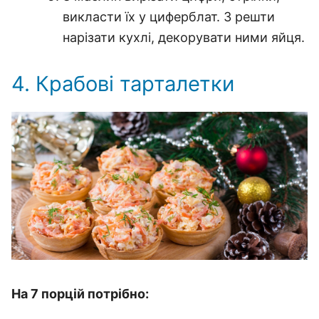
викласти їх у циферблат.
З решти
нарізати кухлі, декорувати ними яйця.
4. Крабові тарталетки
На 7 порцій потрібно: