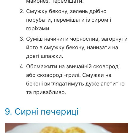
майонез, перемішати.
Смужку бекону, зелень дрібно
порубати, перемішати із сиром і
горіхами.
Суміш начинити чорнослив, загорнути
його в смужку бекону, нанизати на
довгі шпажки.
Обсмажити на звичайній сковороді
або сковороді-грилі. Смужки на
беконі виглядатимуть дуже апетитно
та привабливо.
9. Сирні печериці