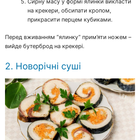
Сирну масу у формі ялинки викласти
на крекери, обсипати кропом,
прикрасити перцем кубиками.
Перед вживанням “ялинку” прим’яти ножем –
вийде бутерброд на крекері.
2. Новорічні суші