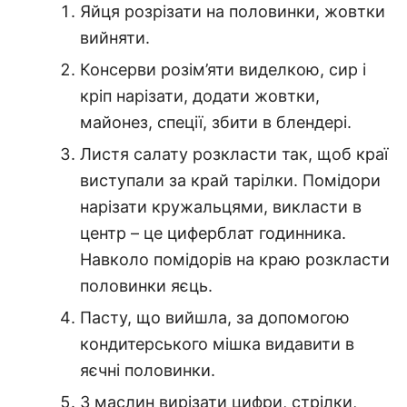
Яйця розрізати на половинки, жовтки
вийняти.
Консерви розім’яти виделкою, сир і
кріп нарізати, додати жовтки,
майонез, спеції, збити в блендері.
Листя салату розкласти так, щоб краї
виступали за край тарілки.
Помідори
нарізати кружальцями, викласти в
центр – це циферблат годинника.
Навколо помідорів на краю розкласти
половинки яєць.
Пасту, що вийшла, за допомогою
кондитерського мішка видавити в
яєчні половинки.
З маслин вирізати цифри, стрілки,