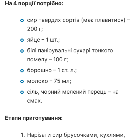
На 4 порції потрібно:
сир твердих сортів (має плавитися) –
200 г;
яйце – 1 шт.;
білі панірувальні сухарі тонкого
помелу – 100 г;
борошно – 1 ст. л.;
молоко – 75 мл;
сіль, чорний мелений перець – на
смак.
Етапи приготування:
Нарізати сир брусочками, кухлями,