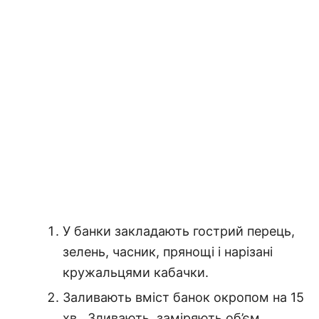
У банки закладають гострий перець,
зелень, часник, прянощі і нарізані
кружальцями кабачки.
Заливають вміст банок окропом на 15
хв., Зливають, заміряють об’єм