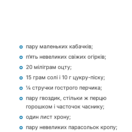
пару маленьких кабачків;
п’ять невеликих свіжих огірків;
20 міліграм оцту;
15 грам солі і 10 г цукру-піску;
¼ стручки гострого перчика;
пару гвоздик, стільки ж перцю
горошком і часточок часнику;
один лист хрону;
пару невеликих парасольок кропу;