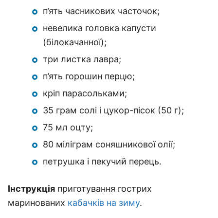
п’ять часникових часточок;
невелика головка капусти
(білокачанної);
три листка лавра;
п’ять горошин перцю;
кріп парасольками;
35 грам солі і цукор-пісок (50 г);
75 мл оцту;
80 міліграм соняшникової олії;
петрушка і пекучий перець.
Інструкція
приготування гострих
маринованих
кабачків на зиму
.