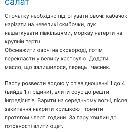
салат
Спочатку необхідно підготувати овочі: кабачок
нарізати на невеликі скибочки, лук
нашаткувати півкільцями, моркву натерти на
крупній тертці.
Обсмажити овочі на сковороді, потім
перекласти у велику каструлю. Додати
масло, що залишилося, перець і часник.
Пасту розвести водою у співвідношенні 1 до 4
(вийде 1 л рідини), влити соус до решти
інгредієнтів. Варити на середньому вогні, після
закипання накрити кришкою і томити
протягом чверті години. За пару хвилин до
готовності влити оцет.