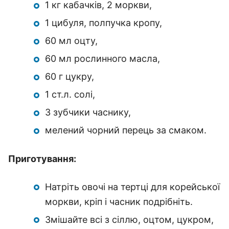
1 кг кабачків, 2 моркви,
1 цибуля, полпучка кропу,
60 мл оцту,
60 мл рослинного масла,
60 г цукру,
1 ст.л. солі,
3 зубчики часнику,
мелений чорний перець за смаком.
Приготування:
Натріть овочі на тертці для корейської
моркви, кріп і часник подрібніть.
Змішайте всі з сіллю, оцтом, цукром,