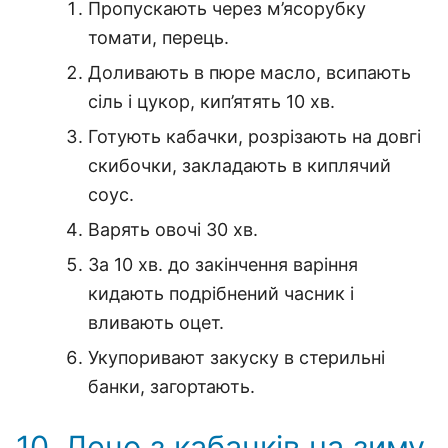
Пропускають через м’ясорубку
томати, перець.
Доливають в пюре масло, всипають
сіль і цукор, кип’ятять 10 хв.
Готують кабачки, розрізають на довгі
скибочки, закладають в киплячий
соус.
Варять овочі 30 хв.
За 10 хв. до закінчення варіння
кидають подрібнений часник і
вливають оцет.
Укупоривают закуску в стерильні
банки, загортають.
10. Лечо з кабачків на зиму