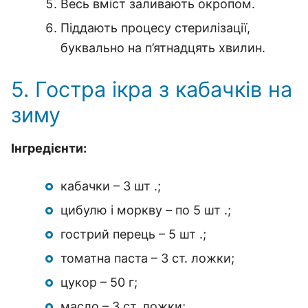
Весь вміст заливають окропом.
Піддають процесу стерилізації,
буквально на п’ятнадцять хвилин.
5. Гостра ікра з кабачків на
зиму
Інгредієнти:
кабачки – 3 шт .;
цибулю і моркву – по 5 шт .;
гострий перець – 5 шт .;
томатна паста – 3 ст. ложки;
цукор – 50 г;
масло – 3 ст. ложки;